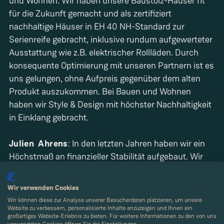
und Wohnen. Wir haben unsere Baustolz-Häuser fit
für die Zukunft gemacht und als zertifiziert
nachhaltige Häuser in EH 40 NH-Standard zur
Serienreife gebracht, inklusive rundum aufgewerteter
Ausstattung wie z.B. elektrischer Rollläden. Durch
konsequente Optimierung mit unseren Partnern ist es
uns gelungen, ohne Aufpreis gegenüber dem alten
Produkt auszukommen. Bei Bauen und Wohnen
haben wir Style & Design mit höchster Nachhaltigkeit
in Einklang gebracht.
Julien
Ahrens
: In den letzten Jahren haben wir ein
Höchstmaß an finanzieller Stabilität aufgebaut. Wir
sind ein Familienunternehmen und denken in
Generationen. In der Gesellschafterrunde gilt: Die
Wir verwenden Cookies
Firma mit ihren Mitarbeitenden und Kunden steht an
Wir können diese zur Analyse unserer Besucherdaten platzieren, um unsere
erster Stelle, die Familie steht im Zweifelsfall hinten
Website zu verbessern, personalisierte Inhalte anzuzeigen und Ihnen ein
großartiges Website-Erlebnis zu bieten. Für weitere Informationen zu den von uns
an. Entsprechend konservativ wurden und werden