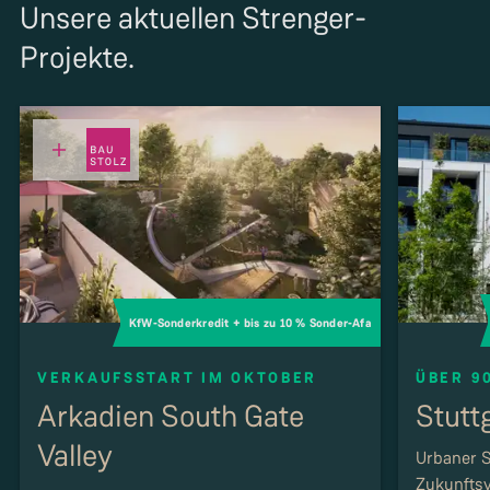
Unsere aktuellen Strenger-
Projekte.
KfW-Sonderkredit + bis zu 10 % Sonder-Afa
VERKAUFSSTART IM OKTOBER
ÜBER 9
Arkadien South Gate
Stutt
Valley
Urbaner S
Zukunftsvi