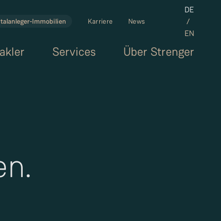
Set the la
DE
/
talanleger-Immobilien
Karriere
News
EN
akler
Services
Über Strenger
en.