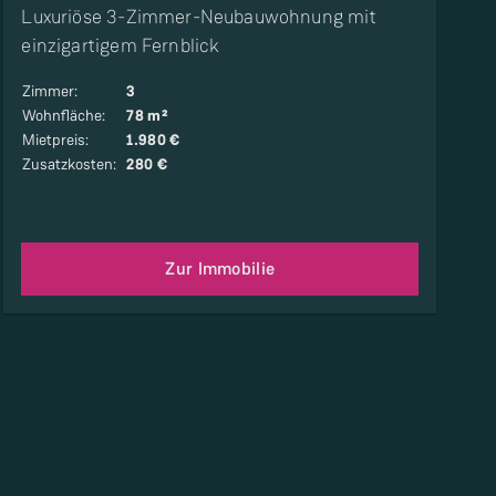
Luxuriöse 3-Zimmer-Neubauwohnung mit
einzigartigem Fernblick
Zimmer
:
3
Wohnfläche
:
78 m²
Mietpreis
:
1.980 €
Zusatzkosten
:
280 €
Zur Immobilie