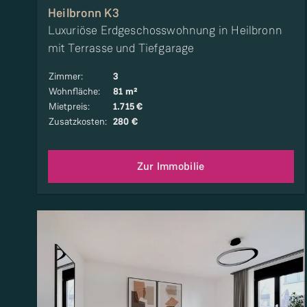
Heilbronn K3
Luxuriöse Erdgeschosswohnung in Heilbronn
mit Terrasse und Tiefgarage
Zimmer
:
3
Wohnfläche
:
81 m²
Mietpreis
:
1.715 €
Zusatzkosten
:
280 €
Zur Immobilie