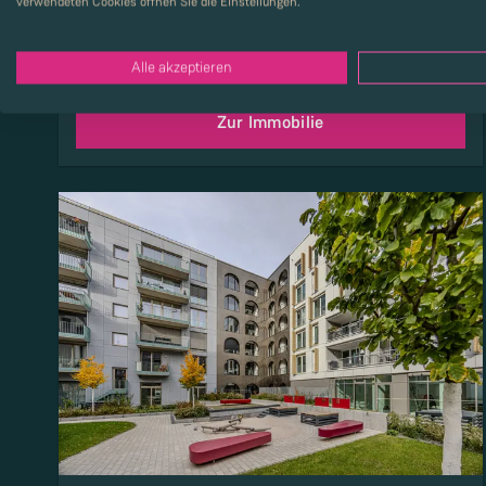
verwendeten Cookies öffnen Sie die Einstellungen.
Wohnfläche
:
67 m²
Mietpreis
:
1.415 €
Zusatzkosten
:
250 €
Alle akzeptieren
Zur Immobilie