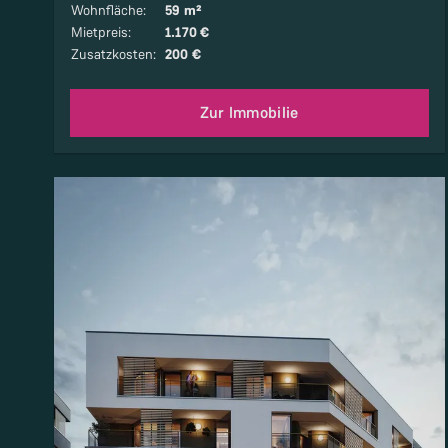
Wohnfläche
:
59 m²
Mietpreis
:
1.170 €
Zusatzkosten
:
200 €
Zur Immobilie