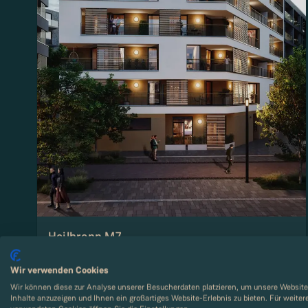
Heilbronn M7
Heimelige 2-Zimmer-Wohnung im 3.OG mit 20
m² großer Loggia in Heilbronn
Wir verwenden Cookies
Wir können diese zur Analyse unserer Besucherdaten platzieren, um unsere Website 
Inhalte anzuzeigen und Ihnen ein großartiges Website-Erlebnis zu bieten. Für weite
Zimmer
:
2