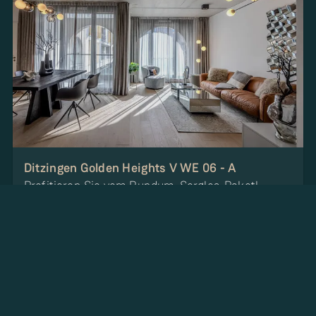
Ditzingen Golden Heights V WE 06 - A
Profitieren Sie vom Rundum-Sorglos-Paket!
Zimmer
:
2
Wohnfläche
:
51.8 m²
Preis
:
Auf Anfrage
Zur Immobilie