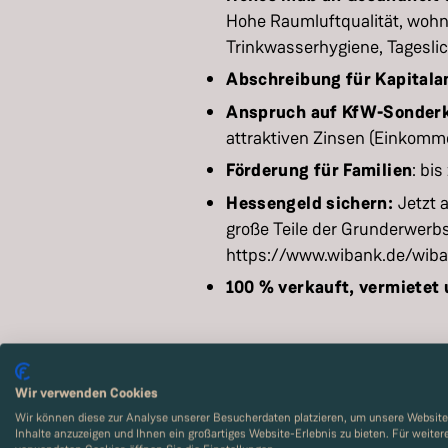
Hohe Raumluftqualität, wohn
Trinkwasserhygiene, Tagesli
Abschreibung für Kapitala
Anspruch auf KfW-Sonderk
attraktiven Zinsen (Einkom
Förderung für Familien
: bi
Hessengeld sichern:
Jetzt 
große Teile der Grunderwerbs
https://www.wibank.de/wib
100 % verkauft, vermietet
Wir verwenden Cookies
Wir können diese zur Analyse unserer Besucherdaten platzieren, um unsere Website 
Inhalte anzuzeigen und Ihnen ein großartiges Website-Erlebnis zu bieten. Für weite