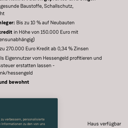
gesunde Baustoffe, Schallschutz,
cht
nleger:
Bis zu 10 % auf Neubauten
redit
in Höhe von 150.000 Euro mit
mensunabhängig)
s zu 270.000 Euro Kredit ab 0,34 % Zinsen
als Eigennutzer vom Hessengeld profitieren und
steuer erstatten lassen -
ank/hessengeld
 und bewohnt
1
zu verbessern, personalisierte
Haus verfügbar
re Informationen zu den von uns