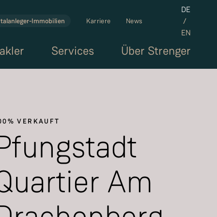
Set the la
DE
/
talanleger-Immobilien
Karriere
News
EN
akler
Services
Über Strenger
00% VERKAUFT
Pfungstadt
Quartier Am
Drachenberg