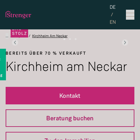
Set the langua
DE
/
EN
...
/
Projekte
/
Kirchheim Am Neckar
BEREITS ÜBER 70 % VERKAUFT
t
Kirchheim am Neckar
ng
Kontakt
Beratung buchen