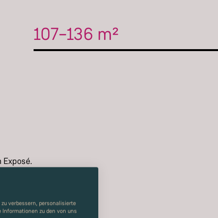
107–136 m²
m Exposé.
zu verbessern, personalisierte
re Informationen zu den von uns