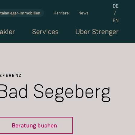
Set the la
DE
/
talanleger-Immobilien
Karriere
News
EN
akler
Services
Über Strenger
EFERENZ
Bad Segeberg
Beratung buchen