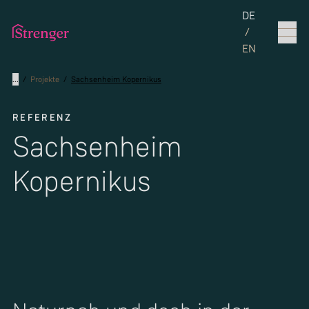
Set the langua
DE
/
EN
...
/
Projekte
/
Sachsenheim Kopernikus
REFERENZ
Sachsenheim
Kopernikus