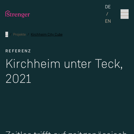
Set the langua
DE
/
EN
...
/
Projekte
/
Kirchheim City Cube
REFERENZ
Kirchheim unter Teck,
2021