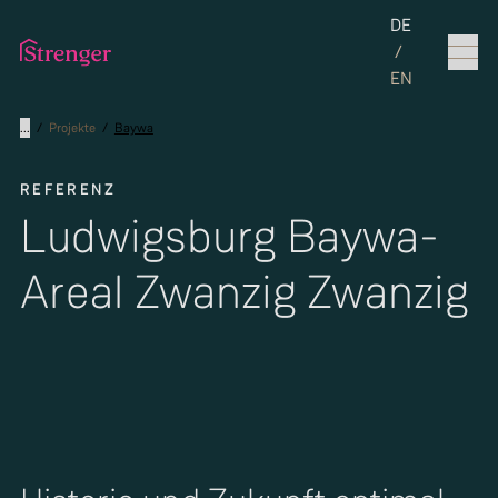
Set the langua
DE
/
EN
...
/
Projekte
/
Baywa
REFERENZ
Ludwigsburg Baywa-
Areal Zwanzig Zwanzig