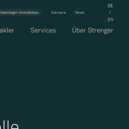
Set the la
DE
/
talanleger-Immobilien
Karriere
News
EN
akler
Services
Über Strenger
lle