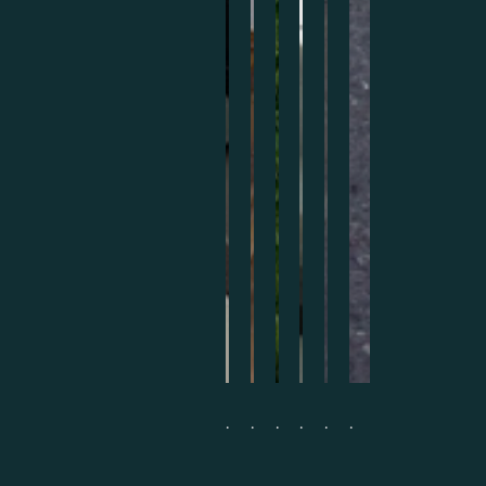
.
.
.
.
.
.