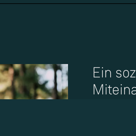
Ein soz
Mitein
eine
Herzen