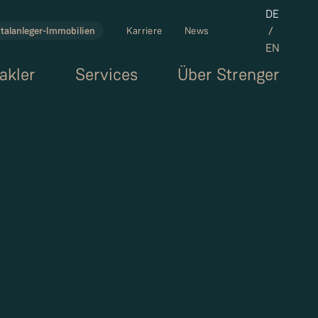
Set the la
DE
/
talanleger-Immobilien
Karriere
News
EN
akler
Services
Über Strenger