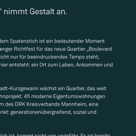
 nimmt Gestalt an.
dem Spatenstich ist ein bedeutender Moment
trenger Richtfest für das neue Quartier „Boulevard
 nicht nur für beeindruckendes Tempo steht,
 hier entsteht: ein Ort zum Leben, Ankommen und
adt-Kurzgewann wächst ein Quartier, das weit
 Wohnprojekt. 45 moderne Eigentumswohnungen
trum des DRK Kreisverbands Mannheim, eine
kt: generationenübergreifend, sozial und
ich ist, kommt nicht von ungefähr. Es ist bereits