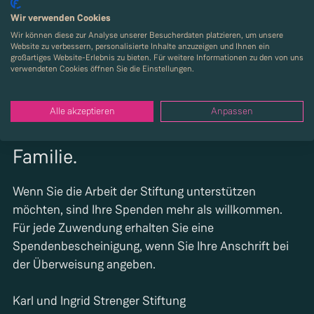
Wir verwenden Cookies
Begrenzung der Mietdauer auf drei Jahre
Wir können diese zur Analyse unserer Besucherdaten platzieren, um unsere
Website zu verbessern, personalisierte Inhalte anzuzeigen und Ihnen ein
Engmaschige Begleitung durch Sozialarbeitende
großartiges Website-Erlebnis zu bieten. Für weitere Informationen zu den von uns
verwendeten Cookies öffnen Sie die Einstellungen.
Auswahl von Bewohner:innen, die sich im Kinderheim
verantwortungsvoll gezeigt haben
Alle akzeptieren
Anpassen
Werden Sie Teil der Heimstark-
Familie.
Wenn Sie die Arbeit der Stiftung unterstützen
möchten, sind Ihre Spenden mehr als willkommen.
Für jede Zuwendung erhalten Sie eine
Spendenbescheinigung, wenn Sie Ihre Anschrift bei
der Überweisung angeben.
Karl und Ingrid Strenger Stiftung