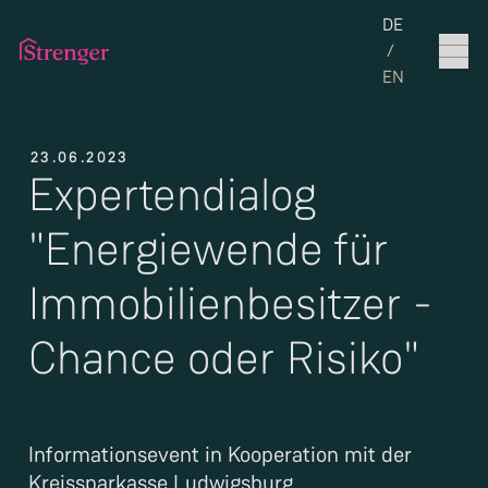
Set the langua
DE
/
EN
23.06.2023
Expertendialog
"Energiewende für
Immobilienbesitzer -
Chance oder Risiko"
Informationsevent in Kooperation mit der
Kreissparkasse Ludwigsburg.