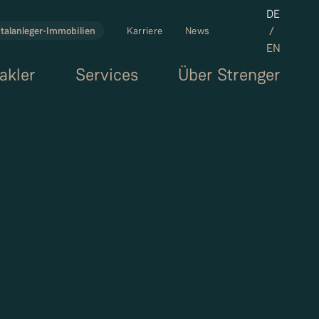
Set the la
DE
/
talanleger-Immobilien
Karriere
News
EN
akler
Services
Über Strenger