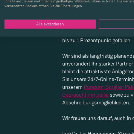
Jahreszeit sind die ersten Bew
Inhalte anzuzeigen und Ihnen ein großartiges Website-Erlebnis zu bieten. Für weite
verwendeten Cookies öffnen Sie die Einstellungen.
Auf 2024 blicken wir vorsichtig
Alle akzeptieren
Baustarts in spannenden Proje
Designhighlight "Brother"
. Glei
bis zu 1 Prozentpunkt gefallen.
Wir sind als langfristig plane
unverändert Ihr starker Partner
bleibt die attraktivste Anlagem
Sie unsere 24/7-Online-Terminb
unserem
Rundum-Sorglos-Pak
Gebrauchtimmobilie
sowie zu v
Abschreibungsmöglichkeiten.
Wir freuen uns darauf, auch in
Ihre Dr. Lis Hannemann-Streng