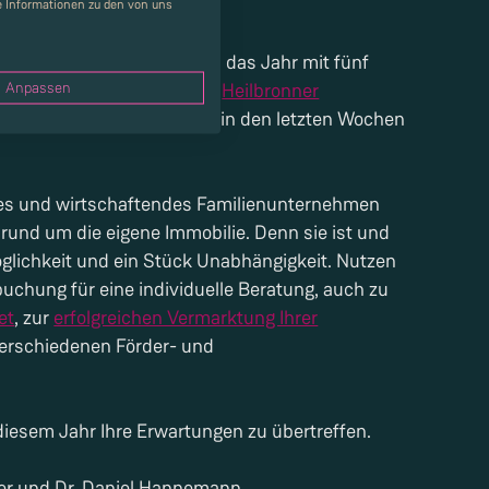
ohner eingezogen.
re Informationen zu den von uns
 optimistisch. Wir beginnen das Jahr mit fünf
Anpassen
kten, unter anderem unser
Heilbronner
chzeitig sind die Bauzinsen in den letzten Wochen
ndes und wirtschaftendes Familienunternehmen
 rund um die eigene Immobilie. Denn sie ist und
öglichkeit und ein Stück Unabhängigkeit. Nutzen
uchung für eine individuelle Beratung, auch zu
et
, zur
erfolgreichen Vermarktung Ihrer
erschiedenen Förder- und
 diesem Jahr Ihre Erwartungen zu übertreffen.
er und Dr. Daniel Hannemann