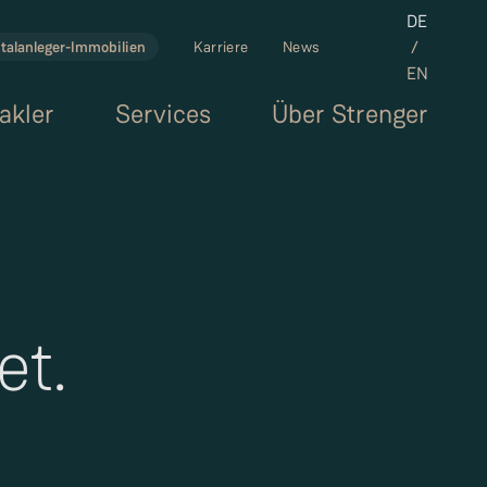
Set the la
DE
/
talanleger-Immobilien
Karriere
News
EN
akler
Services
Über Strenger
et.