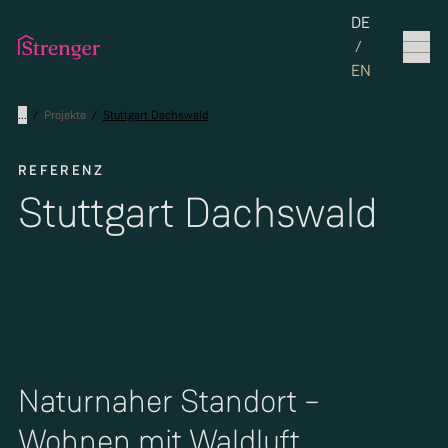
Set the langua
DE
/
EN
...
/
Projekte
/
Stuttgart Dachswald
REFERENZ
Stuttgart Dachswald
Naturnaher Standort –
Wohnen mit Waldluft