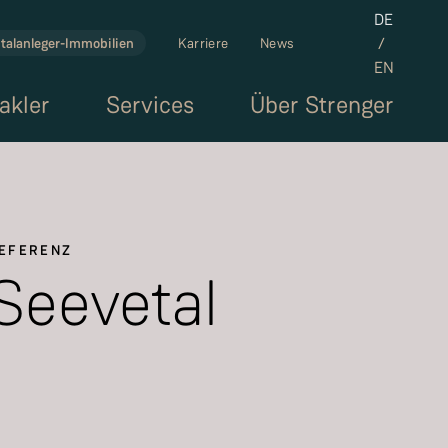
Set the la
DE
/
talanleger-Immobilien
Karriere
News
EN
akler
Services
Über Strenger
EFERENZ
Seevetal