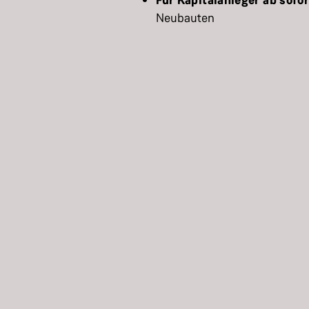
Für Kapitalanleger ab sofor
Neubauten