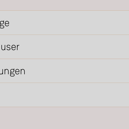
ge
äuser
tungen