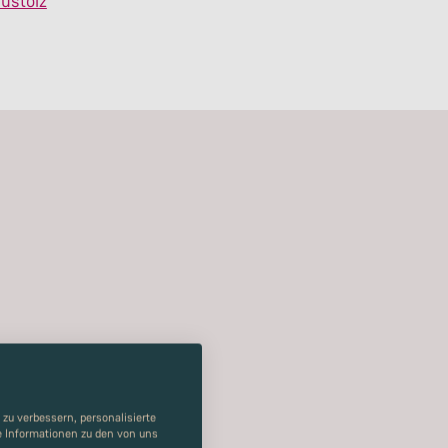
ustolz
zu verbessern, personalisierte
re Informationen zu den von uns