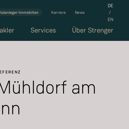
Set the la
DE
/
talanleger-Immobilien
Karriere
News
EN
akler
Services
Über Strenger
EFERENZ
Mühldorf am
Inn