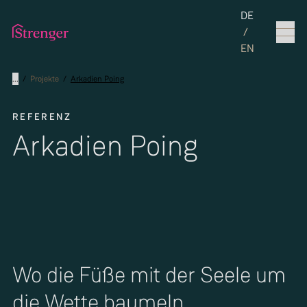
Set the langua
DE
/
EN
...
/
Projekte
/
Arkadien Poing
REFERENZ
Arkadien Poing
Wo die Füße mit der Seele um
die Wette baumeln