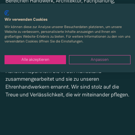
Bereichen Handwerk, Architektur, Fachplanung,
Banken und viele mehr.
Wir verwenden Cookies
Neben dem gemeinsamen Austausch der zuletzt über
Wir können diese zur Analyse unserer Besucherdaten platzieren, um unsere
250 Gäste, verleihen wir an besonders verdient
Website zu verbessern, personalisierte Inhalte anzuzeigen und Ihnen ein
großartiges Website-Erlebnis zu bieten. Für weitere Informationen zu den von uns
gemachte Handwerks- und Architekturpartner:innen
verwendeten Cookies öffnen Sie die Einstellungen.
den Strenger-Award.
Alle akzeptieren
Anpassen
Über die Jahrzehnte haben wir bereits mit mehreren
Handwerkspartnern bis in den Ruhestand
zusammengearbeitet und sie zu unseren
Ehrenhandwerkern ernannt. Wir sind stolz auf die
Treue und Verlässlichkeit, die wir miteinander pflegen.