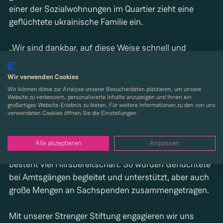
einer der Sozialwohnungen im Quartier zieht eine
geflüchtete ukrainische Familie ein.
„Wir sind dankbar, auf diese Weise schnell und
unbürokratisch helfen zu können“, erklärt
Geschäftsführerin Dr. Lis Hannemann-Strenger. Sie
Wir verwenden Cookies
hat selbst eine der Familien mit ihrem erkrankten
Wir können diese zur Analyse unserer Besucherdaten platzieren, um unsere
Website zu verbessern, personalisierte Inhalte anzuzeigen und Ihnen ein
Baby zum Kinderarzt begleitet und gemeinsam mit
großartiges Website-Erlebnis zu bieten. Für weitere Informationen zu den von uns
Ehemann und Strenger-CEO Dr. Daniel Hannemann
verwendeten Cookies öffnen Sie die Einstellungen.
und den eigenen Kindern viel Kleidung und andere
nützliche Dinge aus dem privaten Bestand
Alle akzeptieren
Anpassen
herausgesucht. Auch unter unseren Mitarbeitenden
besteht viel Hilfsbereitschaft. So wurden Geflüchtete
bei Amtsgängen begleitet und unterstützt, aber auch
Mit unserer Strenger Stiftung engagieren wir uns