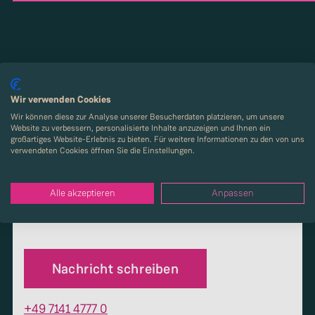
Wir verwenden Cookies
Wir können diese zur Analyse unserer Besucherdaten platzieren, um unsere
Website zu verbessern, personalisierte Inhalte anzuzeigen und Ihnen ein
großartiges Website-Erlebnis zu bieten. Für weitere Informationen zu den von uns
Nehmen Sie Kontakt mit
verwendeten Cookies öffnen Sie die Einstellungen.
uns auf. Wir freuen uns auf
Alle akzeptieren
Anpassen
Sie.
Nachricht schreiben
+49 7141 4777 0