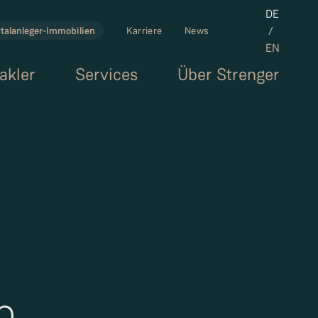
Set the la
DE
/
talanleger-Immobilien
Karriere
News
EN
akler
Services
Über Strenger
n