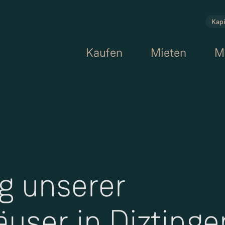
Kapi
Kaufen
Mieten
M
g unserer
user in Diztinge