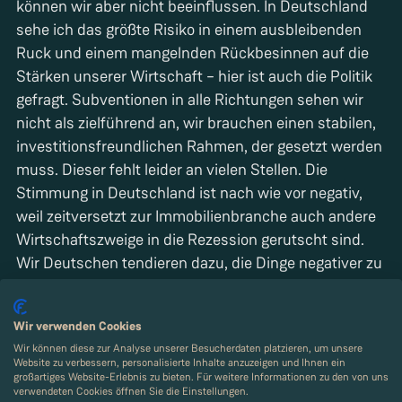
können wir aber nicht beeinflussen. In Deutschland
sehe ich das größte Risiko in einem ausbleibenden
Ruck und einem mangelnden Rückbesinnen auf die
Stärken unserer Wirtschaft – hier ist auch die Politik
gefragt. Subventionen in alle Richtungen sehen wir
nicht als zielführend an, wir brauchen einen stabilen,
investitionsfreundlichen Rahmen, der gesetzt werden
muss. Dieser fehlt leider an vielen Stellen. Die
Stimmung in Deutschland ist nach wie vor negativ,
weil zeitversetzt zur Immobilienbranche auch andere
Wirtschaftszweige in die Rezession gerutscht sind.
Wir Deutschen tendieren dazu, die Dinge negativer zu
sehen als viele andere Nationen. Gleichzeitig fehlt uns
manchmal der Mut, neu, anders und langfristig zu
Wir verwenden Cookies
denken und in die Zukunft zu investieren. Mit
Wir können diese zur Analyse unserer Besucherdaten platzieren, um unsere
Aussitzen und Staatsgläubigkeit ist
Website zu verbessern, personalisierte Inhalte anzuzeigen und Ihnen ein
unternehmerisches Handeln schlichtweg undenkbar.
großartiges Website-Erlebnis zu bieten. Für weitere Informationen zu den von uns
verwendeten Cookies öffnen Sie die Einstellungen.