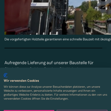
Die vorgefertigten Holzteile garantieren eine schnelle Bauzeit mit ökolog
Aufregende Lieferung auf unserer Baustelle für
Sindelfingen Golden Garden: Die Holzelemente
werden angeliefert! Das nachhaltige Designquartier
Wir verwenden Cookies
wird im KfW40-EE-Standard in Holz-Hybrid-Bauweise
Wir können diese zur Analyse unserer Besucherdaten platzieren, um unsere
errichtet. Damit haben Sie Anspruch auf einen KfW-
Website zu verbessern, personalisierte Inhalte anzuzeigen und Ihnen ein
Sonderkredit bis zu 100.000 Euro zu Zinsen ab ca. 0,5
großartiges Website-Erlebnis zu bieten. Für weitere Informationen zu den von uns
verwendeten Cookies öffnen Sie die Einstellungen.
%. Noch ökologischer wird unser Quartier durch den
Einsatz von Photovoltaik und die Integration von