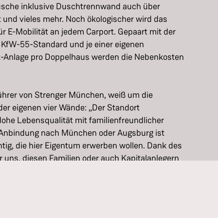
sche inklusive Duschtrennwand auch über
t und vieles mehr. Noch ökologischer wird das
ür E-Mobilität an jedem Carport. Gepaart mit der
m KfW-55-Standard und je einer eigenen
-Anlage pro Doppelhaus werden die Nebenkosten
ührer von Strenger München, weiß um die
er eigenen vier Wände: „Der Standort
Hohe Lebensqualität mit familienfreundlicher
en Anbindung nach München oder Augsburg ist
tig, die hier Eigentum erwerben wollen. Dank des
 uns, diesen Familien oder auch Kapitalanlegern
ktives Angebot machen zu können.“
 können Sie Ihr Wunschhaus online an Ihre
assen. Nach wenigen Mausklicks ist das Haus