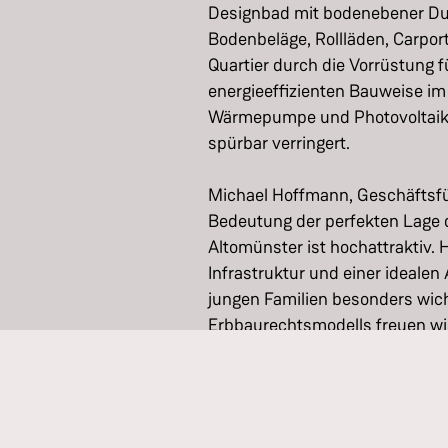
Designbad mit bodenebener Du
Bodenbeläge, Rollläden, Carpor
Quartier durch die Vorrüstung f
energieeffizienten Bauweise i
Wärmepumpe und Photovoltaik
spürbar verringert.
Michael Hoffmann, Geschäftsf
Bedeutung der perfekten Lage d
Altomünster ist hochattraktiv. 
Infrastruktur und einer ideal
jungen Familien besonders wich
Erbbaurechtsmodells freuen wir
ein finanziell besonders attra
Über den Baustolz-Konfigurator
individuellen Bedürfnisse anp