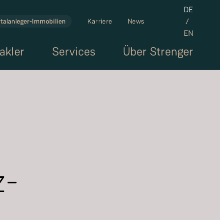
Set the la
DE
/
talanleger-Immobilien
Karriere
News
EN
akler
Services
Über Strenger
z-