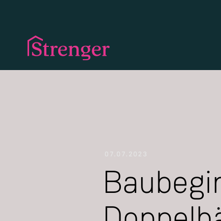
07.07.2023
Baubegin
Doppelhä