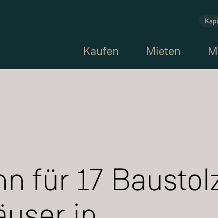
Kapi
Kaufen
Mieten
M
n für 17 Baustol
user in