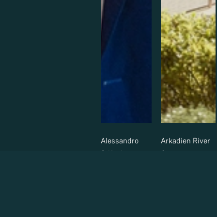
Alessandro
Arkadien River
Stifani
Gate