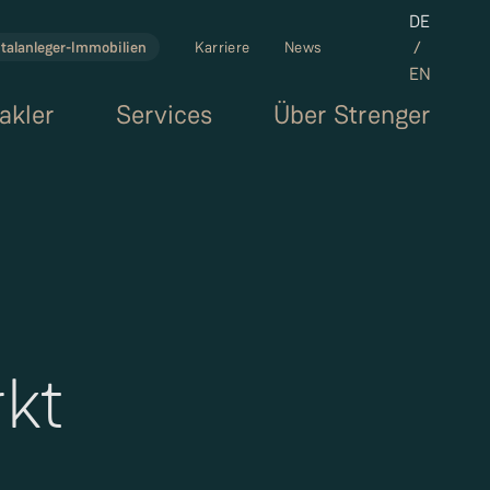
Set the la
DE
/
talanleger-Immobilien
Karriere
News
EN
akler
Services
Über Strenger
rkt