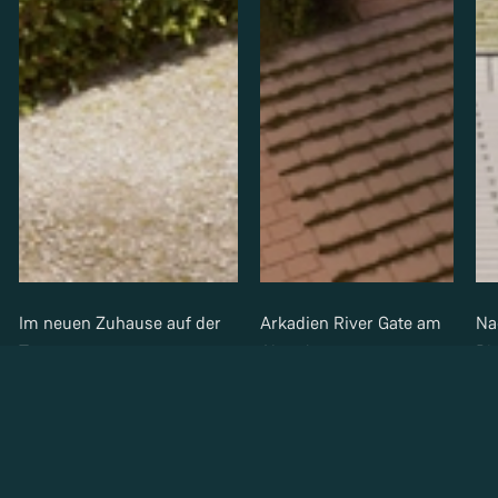
Im neuen Zuhause auf der
Arkadien River Gate am
Na
Terasse
Abend
Ri