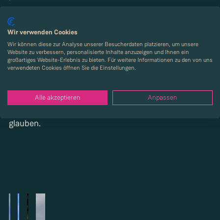
Urban Alb zeigt, dass Lebensqualität, Design und
Wir verwenden Cookies
Nachhaltigkeit zusammengehören – und dass Bauen
Wir können diese zur Analyse unserer Besucherdaten platzieren, um unsere
heute mehr bedeutet, als Wohnraum zu schaffen.
Website zu verbessern, personalisierte Inhalte anzuzeigen und Ihnen ein
großartiges Website-Erlebnis zu bieten. Für weitere Informationen zu den von uns
verwendeten Cookies öffnen Sie die Einstellungen.
Es bedeutet, Orte zu gestalten, an denen Menschen
sich zuhause fühlen.
Hier wächst etwas, das bleibt – für Familien, Paare,
Alle akzeptieren
Anpassen
Eigennutzer und alle, die an die Zukunft des Bauens