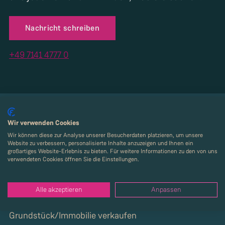
Nachricht schreiben
+49 7141 4777 0
Wir verwenden Cookies
Kaufen
Wir können diese zur Analyse unserer Besucherdaten platzieren, um unsere
Website zu verbessern, personalisierte Inhalte anzuzeigen und Ihnen ein
News
großartiges Website-Erlebnis zu bieten. Für weitere Informationen zu den von uns
verwendeten Cookies öffnen Sie die Einstellungen.
Services
Alle akzeptieren
Anpassen
Über Strenger
Grundstück/Immobilie verkaufen