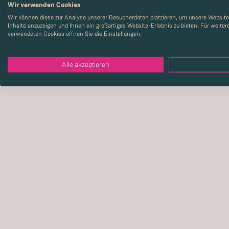
Wir verwenden Cookies
Zimmer
:
6
Wir können diese zur Analyse unserer Besucherdaten platzieren, um unsere Website 
2
Wohnfläche
:
138.7
m
Inhalte anzuzeigen und Ihnen ein großartiges Website-Erlebnis zu bieten. Für weite
verwendeten Cookies öffnen Sie die Einstellungen.
Alle akzeptieren