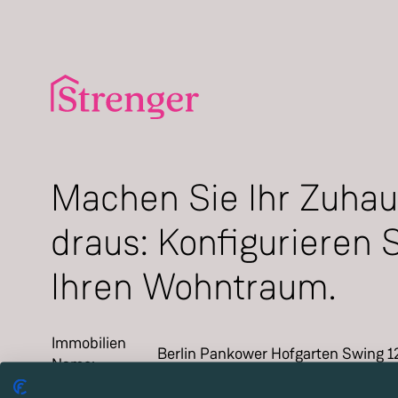
Machen Sie Ihr Zuha
draus: Konfigurieren 
Ihren Wohntraum.
Immobilien
Berlin Pankower Hofgarten Swing 12
Name
:
Projekt
:
Berlin-Pankow