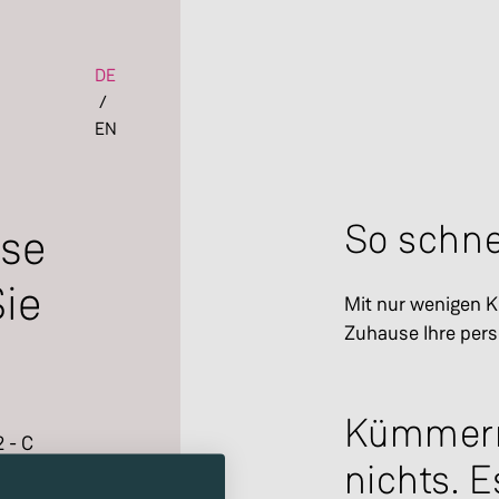
Set the language of the page
DE
/
EN
So schnel
use
Sie
Mit nur wenigen K
Zuhause Ihre pers
Kümmern
 - C
nichts. E