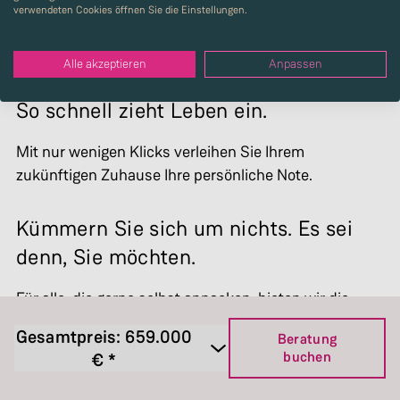
verwendeten Cookies öffnen Sie die Einstellungen.
Alle akzeptieren
Anpassen
So schnell zieht Leben ein.
Mit nur wenigen Klicks verleihen Sie Ihrem
zukünftigen Zuhause Ihre persönliche Note.
Kümmern Sie sich um nichts. Es sei
denn, Sie möchten.
Für alle, die gerne selbst anpacken, bieten wir die
Option „Ausbauhaus“. Gestalten Sie selbstständig die
Gesamtpreis:
659.000
Beratung
Böden und Wände ganz nach Ihren Vorstellungen.
buchen
€ *
Ausbauhaus Jazz