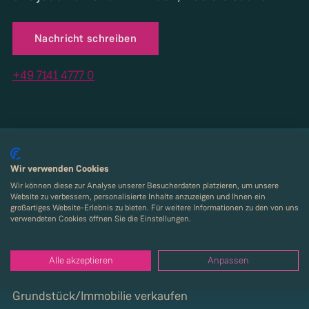
Nachricht schreiben
+49 7141 4777 0
Wir verwenden Cookies
Kaufen
Wir können diese zur Analyse unserer Besucherdaten platzieren, um unsere
Website zu verbessern, personalisierte Inhalte anzuzeigen und Ihnen ein
News
großartiges Website-Erlebnis zu bieten. Für weitere Informationen zu den von uns
verwendeten Cookies öffnen Sie die Einstellungen.
Services
Alle akzeptieren
Anpassen
Über Strenger
Grundstück/Immobilie verkaufen