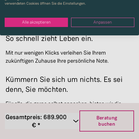
verwendeten Cookies öffnen Sie die Einstellungen.
Alle akzeptieren
Anpassen
So schnell zieht Leben ein.
Mit nur wenigen Klicks verleihen Sie Ihrem
zukünftigen Zuhause Ihre persönliche Note.
Kümmern Sie sich um nichts. Es sei
denn, Sie möchten.
Für alle, die gerne selbst anpacken, bieten wir die
Option „Ausbauhaus“. Gestalten Sie selbstständig die
Gesamtpreis:
689.900
Beratung
Böden und Wände ganz nach Ihren Vorstellungen.
buchen
€ *
Ausbauhaus Swing