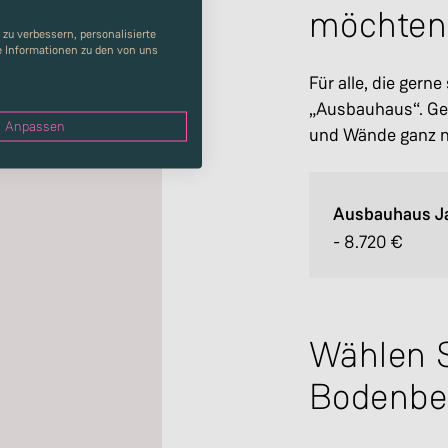
möchten
zu verbessern, personalisierte
re Informationen zu den von uns
Für alle, die gern
„Ausbauhaus“. Ges
Anpassen
und Wände ganz na
Ausbauhaus J
-
8.720
€
Wählen S
Bodenbe