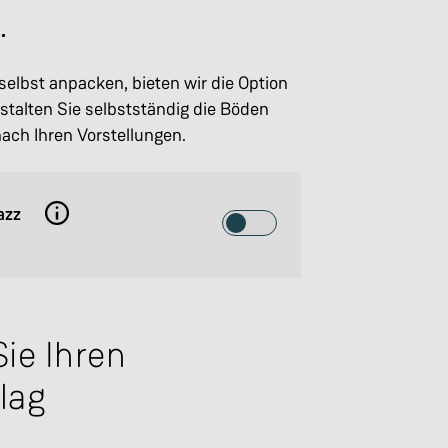
.
e selbst anpacken, bieten wir die Option
talten Sie selbstständig die Böden
ch Ihren Vorstellungen.
azz
Toggle the option: Ausbauhaus J
ie Ihren
lag