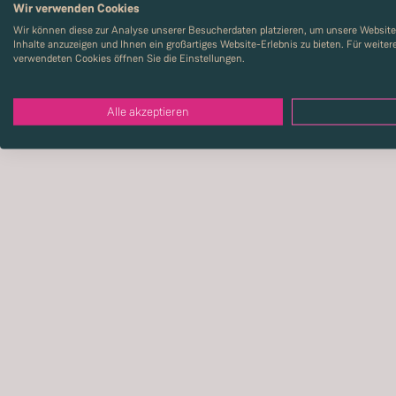
Wir verwenden Cookies
Zimmer
:
5
Wir können diese zur Analyse unserer Besucherdaten platzieren, um unsere Website 
2
Wohnfläche
:
118
m
Inhalte anzuzeigen und Ihnen ein großartiges Website-Erlebnis zu bieten. Für weite
verwendeten Cookies öffnen Sie die Einstellungen.
Alle akzeptieren