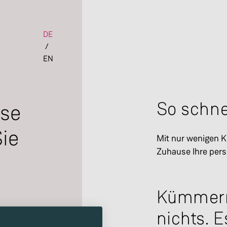
Set the language of the page
DE
/
EN
So schnel
use
Sie
Mit nur wenigen K
Zuhause Ihre pers
Kümmern
nichts. E