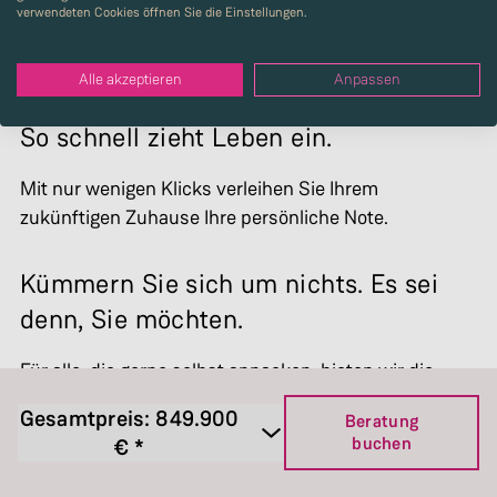
verwendeten Cookies öffnen Sie die Einstellungen.
Alle akzeptieren
Anpassen
So schnell zieht Leben ein.
Mit nur wenigen Klicks verleihen Sie Ihrem
zukünftigen Zuhause Ihre persönliche Note.
Kümmern Sie sich um nichts. Es sei
denn, Sie möchten.
Für alle, die gerne selbst anpacken, bieten wir die
Option „Ausbauhaus“. Gestalten Sie selbstständig die
Gesamtpreis:
849.900
Beratung
Böden und Wände ganz nach Ihren Vorstellungen.
buchen
€ *
Ausbauhaus Jazz