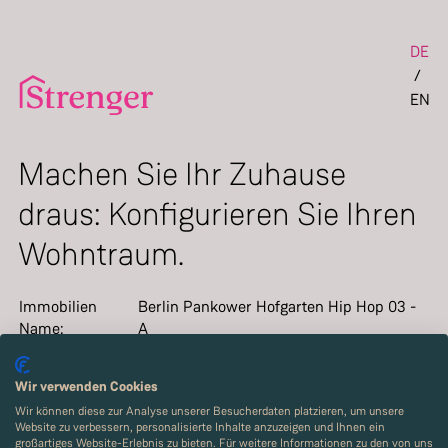
Set t
DE
/
EN
Machen Sie Ihr Zuhause
draus: Konfigurieren Sie Ihren
Wohntraum.
Immobilien
Berlin Pankower Hofgarten Hip Hop 03 -
Name
:
A
Projekt
:
Berlin-Pankow
Zimmer
:
5
Wir verwenden Cookies
2
Wohnfläche
:
94.02
m
Wir können diese zur Analyse unserer Besucherdaten platzieren, um unsere
Website zu verbessern, personalisierte Inhalte anzuzeigen und Ihnen ein
großartiges Website-Erlebnis zu bieten. Für weitere Informationen zu den von uns