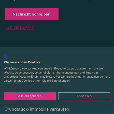
Nachricht schreiben
+49 7141 4777 0
Wir verwenden Cookies
Kaufen
Wir können diese zur Analyse unserer Besucherdaten platzieren, um unsere
Website zu verbessern, personalisierte Inhalte anzuzeigen und Ihnen ein
News
großartiges Website-Erlebnis zu bieten. Für weitere Informationen zu den von uns
verwendeten Cookies öffnen Sie die Einstellungen.
Services
Alle akzeptieren
Anpassen
Über Strenger
Grundstück/Immobilie verkaufen